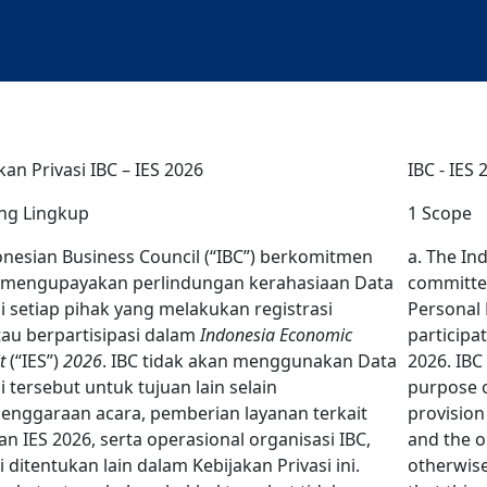
kan Privasi IBC – IES 2026
IBC - IES 
ang Lingkup
1 Scope
onesian Business Council (“
IBC
”) berkomitmen
a. The In
 mengupayakan perlindungan kerahasiaan Data
committed
i setiap pihak yang melakukan registrasi
Personal 
au berpartisipasi dalam
Indonesia Economic
participa
t
(“
IES
”)
2026
. IBC tidak akan menggunakan Data
2026. IBC
i tersebut untuk tujuan lain selain
purpose o
enggaraan acara, pemberian layanan terkait
provision 
an IES 2026, serta operasional organisasi IBC,
and the o
i ditentukan lain dalam Kebijakan Privasi ini.
otherwise 