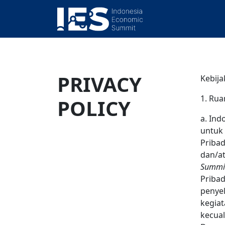
PRIVACY
Kebija
1. Ru
POLICY
a. Ind
untuk
Pribad
dan/at
Summi
Pribad
penyel
kegiat
kecual