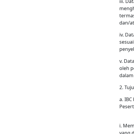
iii. D
mengha
terma
dan/at
iv. Da
sesuai
penyel
v. Dat
oleh p
dalam
2. Tuj
a. IB
Pesert
i. Mem
yang d