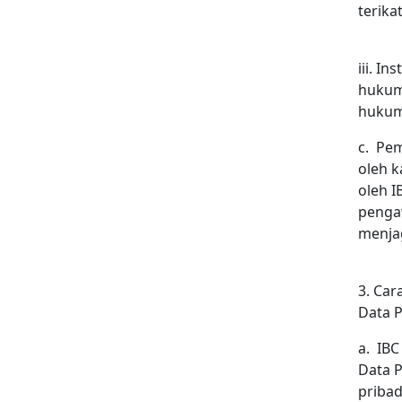
terika
iii. I
hukum,
hukum
c.
Pem
oleh k
oleh I
penga
menjag
3. Ca
Data 
a.
IBC
Data P
pribad