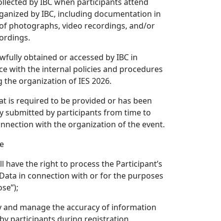
 collected by IBC when participants attend
ganized by IBC, including documentation in
of photographs, video recordings, and/or
ordings.
lawfully obtained or accessed by IBC in
e with the internal policies and procedures
 the organization of IES 2026.
hat is required to be provided or has been
ly submitted by participants from time to
onnection with the organization of the event.
e
ll have the right to process the Participant’s
Data in connection with or for the purposes
ose
”);
ify and manage the accuracy of information
by participants during registration.