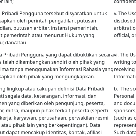
 lain;
confidenti
a Pribadi Pengguna tersebut disyaratkan untuk
v. The Us
apkan oleh perintah pengadilan, putusan
disclosed
ilan, putusan arbiter, instansi pemerintah,
arbitrat
at pemerintah atau menurut Hukum yang
official, 
u; dan/atau
ta Pribadi Pengguna yang dapat dibuktikan secara
vi. The U
is telah dikembangkan sendiri oleh pihak yang
writing t
ima tanpa menggunakan Informasi Rahasia yang
receiving 
kapkan oleh pihak yang mengungkapkan.
Informati
ng lingkup atau cakupan definisi Data Pribadi
b.
The sc
ti segala data, keterangan, informasi, dan
Personal D
en yang diberikan oleh pengunjung, peserta,
and docum
r, mitra, maupun pihak terkait peserta (seperti
sponsors,
kerja, karyawan, perusahaan, perwakilan resmi,
(such as 
 atau pihak lain yang berkepentingan). Data
represent
ut dapat mencakup identitas, kontak, afiliasi
Such data