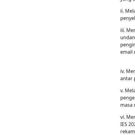
ii. M
penyel
iii. M
undan
pengi
email 
iv. Me
antar 
v. Mel
penge
masa 
vi. Me
IES 2
rekama