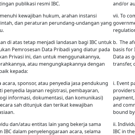
ingan publikasi resmi IBC.
and/or aud
emenuhi kewajiban hukum, arahan instansi
vii. To co
intah, dan peraturan perundang-undangan yang
governmen
u.
regulatio
uan di atas tetap menjadi landasan bagi IBC untuk
b.
The af
ukan Pemrosesan Data Pribadi yang diatur pada
basis for
kan Privasi ini, dan untuk menggunakannya,
Data as g
rahkannya, atau mengungkapkannya dengan
transfer, 
 baik kepada:
ra acara, sponsor, atau penyedia jasa pendukung
i. Event 
ti penyedia layanan registrasi, pembayaran,
providers
ogi informasi, dokumentasi, dan komunikasi)
payment,
ecara sah ditunjuk dan terikat kewajiban
and comm
siaan.
bound by 
dividu dan/atau entitas lain yang bekerja sama
ii. Indivi
n IBC dalam penyelenggaraan acara, selama
IBC in th